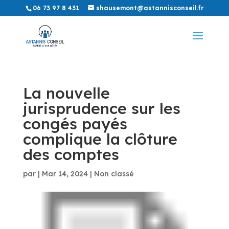
06 73 97 8 431
shausemont@astannisconseil.fr
La nouvelle
jurisprudence sur les
congés payés
complique la clôture
des comptes
par
|
Mar 14, 2024
|
Non classé