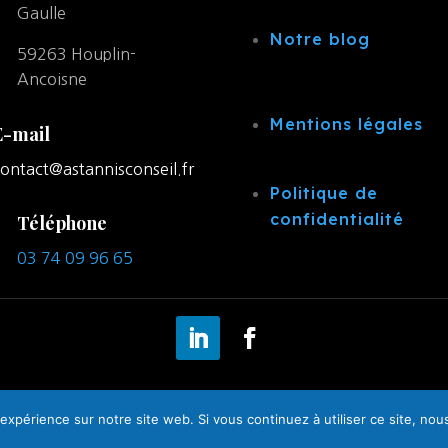
Gaulle
Notre blog
59263 Houplin-
Ancoisne
Mentions légales
E-mail
ontact@astannisconseil.fr
Politique de
confidentialité
Téléphone
03 74 09 96 65
 expérience sur notre site web. Si vous continuez à utiliser ce site, no