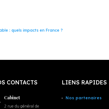
able : quels impacts en France ?
OS CONTACTS
LIENS RAPIDES
Cabinet
Nos partenaires
2 rue du général de