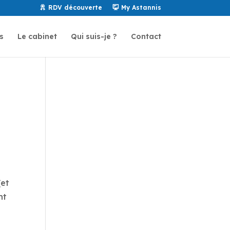
RDV découverte
My Astannis
s
Le cabinet
Qui suis-je ?
Contact
(et
nt