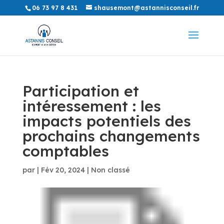
06 73 97 8 431
shausemont@astannisconseil.fr
Participation et
intéressement : les
impacts potentiels des
prochains changements
comptables
par
|
Fév 20, 2024
|
Non classé