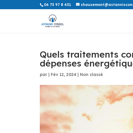
06 73 97 8 431
shausemont@astannisconse
Quels traitements co
dépenses énergétiqu
par
|
Fév 12, 2024
|
Non classé