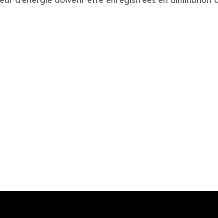
eur d’énergie doivent être enregistrées en diminution 