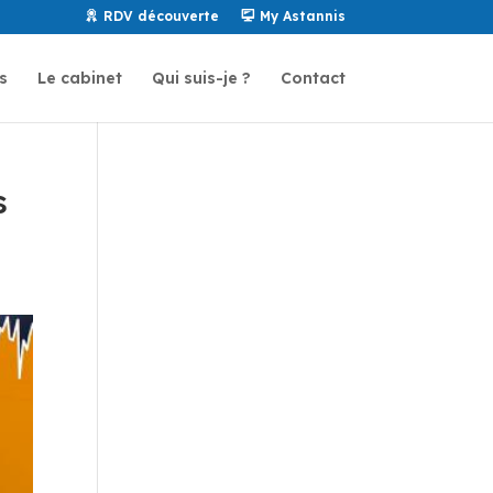
RDV découverte
My Astannis
s
Le cabinet
Qui suis-je ?
Contact
s