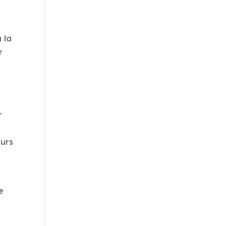
à la
r
r
s
eurs
e