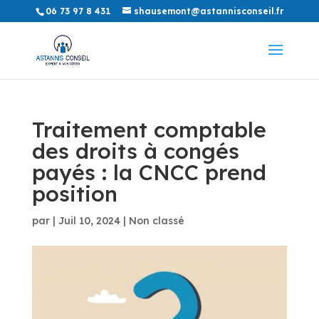
06 73 97 8 431
shausemont@astannisconseil.fr
Traitement comptable
des droits à congés
payés : la CNCC prend
position
par
|
Juil 10, 2024
|
Non classé