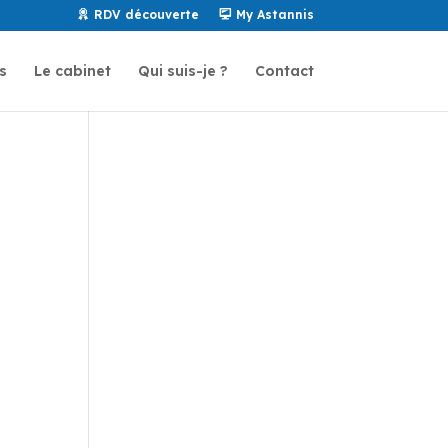
RDV découverte
My Astannis
s
Le cabinet
Qui suis-je ?
Contact