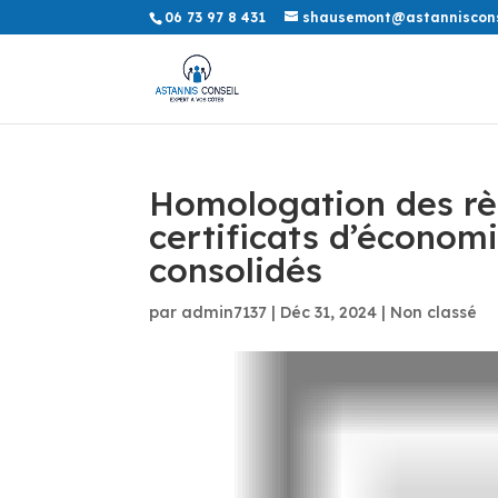
06 73 97 8 431
shausemont@astannisconse
Homologation des règ
certificats d’économ
consolidés
par
admin7137
|
Déc 31, 2024
|
Non classé